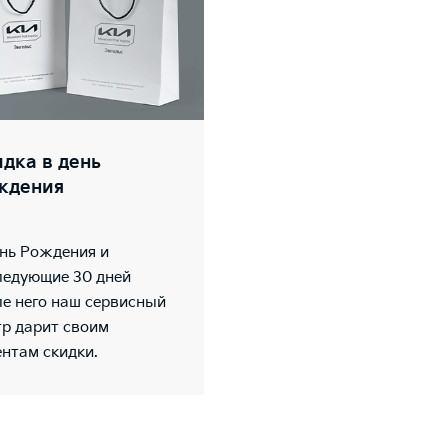
дка в день
ждения
ень Рождения и
ледующие 30 дней
ле него наш сервисный
тр дарит своим
ентам скидки.