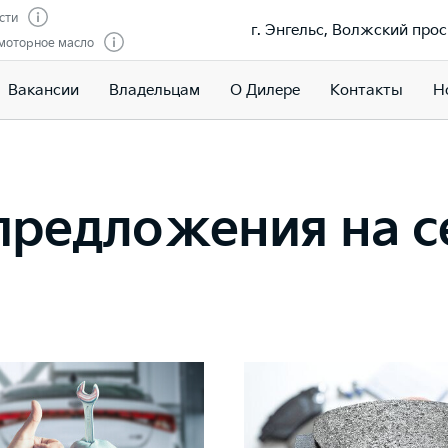
сти
г. Энгельс, Волжский просп
моторное масло
Вакансии
Владельцам
О Дилере
Контакты
Н
редложения на се