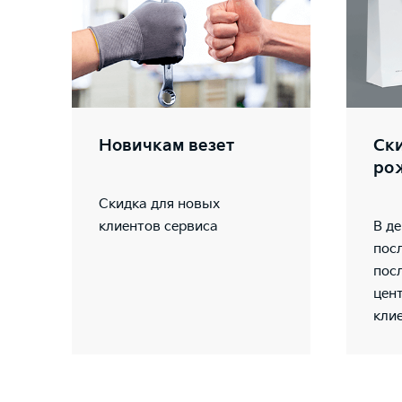
Новичкам везет
Ски
ро
Скидка для новых
клиентов сервиса
В д
пос
пос
цен
кли