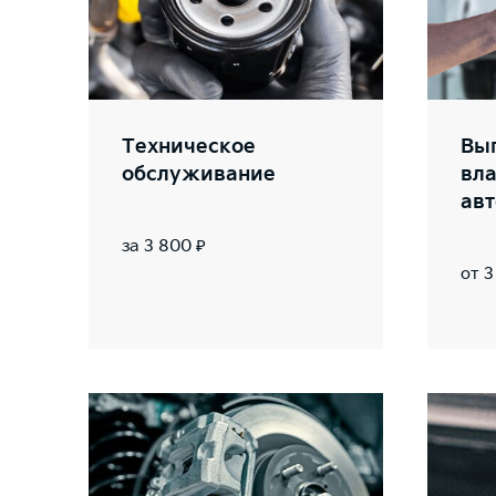
Техническое
Выг
обслуживание
вл
ав
за 3 800 ₽
от 3