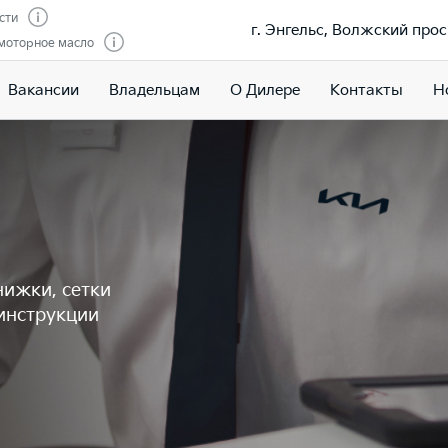
сти
г. Энгельс, Волжский просп
моторное масло
Вакансии
Владельцам
О Дилере
Контакты
Н
нижки, сетки
инструкции