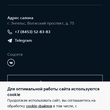
Адрес салонa
г. Энгельс, Волжский проспект, д. 75
+7 (8453) 52-83-83
Telegram
Соцсети
Заказать звонок
Для оптимальной работы сайта используются
cookie
Продолжая использовать сайт, вы соглашаетесь на
© 2026 Юридические лица ООО «АЦ ЮГО-ЗАПАД»
(Фактический адрес: г. Энгельс, Волжский проспект, д. 75;
обработку
cookie-файлов
в том числе, с
Телефон: +7 (8453) 52-83-83; ИНН: 7729671401; ОГРН: