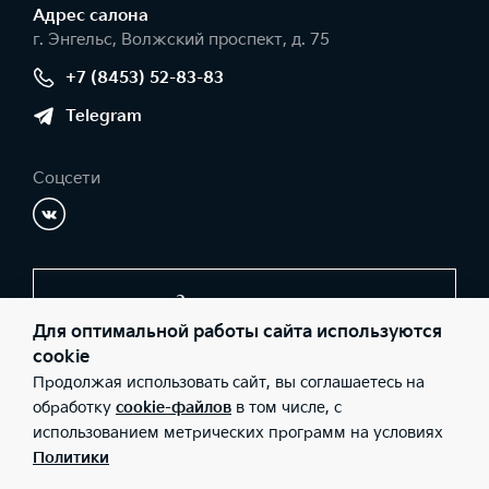
Адрес салонa
г. Энгельс, Волжский проспект, д. 75
+7 (8453) 52-83-83
Telegram
Соцсети
Заказать звонок
Для оптимальной работы сайта используются
cookie
Продолжая использовать сайт, вы соглашаетесь на
© 2026 Юридические лица ООО «АЦ ЮГО-ЗАПАД»
(Фактический адрес: г. Энгельс, Волжский проспект, д. 75;
обработку
cookie-файлов
в том числе, с
Телефон: +7 (8453) 52-83-83; ИНН: 7729671401; ОГРН:
использованием метрических программ на условиях
5107746044071), ООО «Киа Россия и СНГ» (Фактический адрес:
г.Москва, Валовая 26; Телефон: 8 800 301 08 80; ИНН:
Политики
7728674093; ОГРН: 5087746291760) ведут деятельность на
территории РФ в соответствии с законодательством РФ.